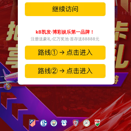
k8凯发·博彩娱乐第一品牌！
注册送豪礼·亿万奖池·首存送88888元